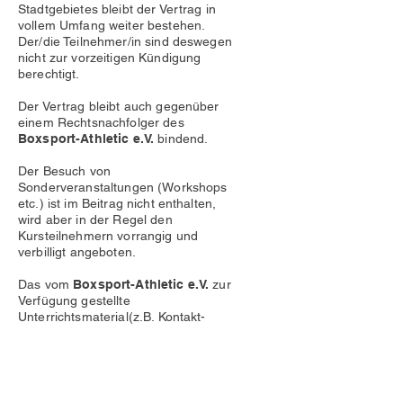
Stadtgebietes bleibt der Vertrag in
vollem Umfang weiter bestehen.
Der/die Teilnehmer/in sind deswegen
nicht zur vorzeitigen Kündigung
berechtigt.
Der Vertrag bleibt auch gegenüber
einem Rechtsnachfolger des
Boxsport-Athletic e.V.
bindend.
Der Besuch von
Sonderveranstaltungen (Workshops
etc.) ist im Beitrag nicht enthalten,
wird aber in der Regel den
Kursteilnehmern vorrangig und
verbilligt angeboten.
Das vom
Boxsport-Athletic e.V.
zur
Verfügung gestellte
Unterrichtsmaterial(z.B. Kontakt-
Ausrüstung) darf nicht außer Haus
genommen werden.
Die Teilnahme an den Lehrgängen
und die Benutzung der