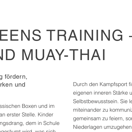
EENS TRAINING 
D MUAY-THAI
g fördern,
ärken und
Durch den Kampfsport fi
eigenen inneren Stärke
Selbstbewusstsein. Sie l
lassischen Boxen und im
miteinander zu kommuniz
 erster Stelle. Kinder
gemeinsam zu feiern, so
ngsdrang, dem in Schule
Niederlagen umzugehen 
ingeräumt wird, was sich