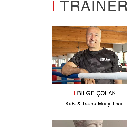
I
TRAINER
I
BILGE
Ç
OLAK
Kids & Teens Muay-Thai