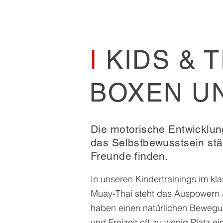
I
KIDS & T
BOXEN UN
Die motorische Entwicklun
das Selbstbewusstsein
st
Freunde finden.
In unseren Kindertrainings im k
Muay-Thai steht das Auspowern an
haben einen natürlichen Bewegu
und Freizeit oft zu wenig Platz e