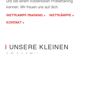
uns bei einem kostenlosen Probetraining
kennen. Wir freuen uns auf dich.
WETTKAMPF-TRAINING »
WETTKÄMPFE »
KONTAKT »
I
UNSERE KLEINEN
GROSSEN.
Früh übt sich, wer ein
Meister werden will.
Getreu diesem Motto führen wir Schritt für
Schritt unsere Kids und Teens an die
Wettkämpfe heran. Durch den
Kampfsport finden Kinder generell zu
ihrer eigenen inneren Stärke und zu
einem gesunden Selbstbewusstsein. Sie